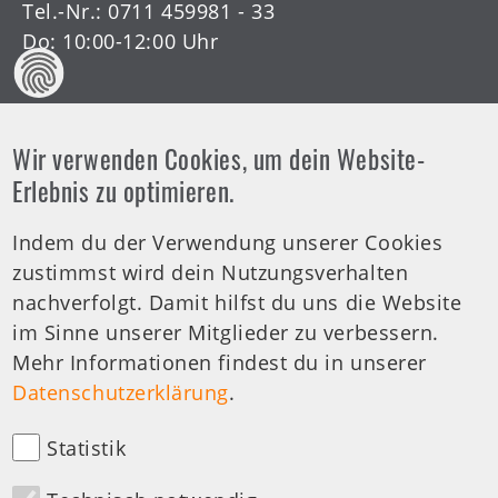
Tel.-Nr.:
0711 459981 - 33
Do: 10:00-12:00 Uhr
Wir verwenden Cookies, um dein Website-
Erlebnis zu optimieren.
Offene Arztsprechstunde
Indem du der Verwendung unserer Cookies
zustimmst wird dein Nutzungsverhalten
Tel.-Nr.:
0711 459981 - 30
nachverfolgt. Damit hilfst du uns die Website
Offene Sprechstunde
im Sinne unserer Mitglieder zu verbessern.
Di: 19:00-20:00 Uhr
Mehr Informationen findest du in unserer
Datenschutzerklärung
.
medizinische Anfragen
Statistik