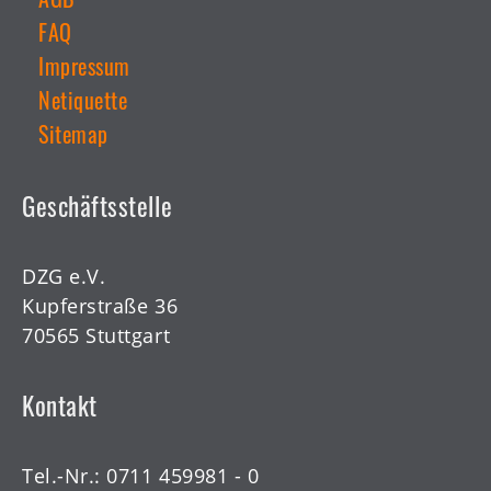
Datenschutz
AGB
Weiterführende
Links
FAQ
Impressum
Netiquette
Sitemap
Geschäftsstelle
DZG e.V.
Kupferstraße 36
70565 Stuttgart
Kontakt