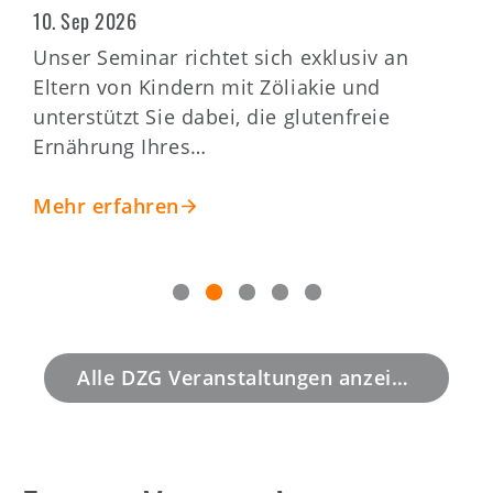
Einkaufstraining
16. Sep 2026
Das richtige Lesen von Etiketten und
1
das Verstehen von Zutatenlisten sind
A
wichtige Fähigkeiten für die glutenfreie
m
Ernährung.…
S
P
Mehr erfahren
Alle DZG Veranstaltungen anzeigen