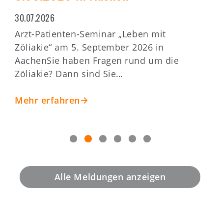
gesucht
0
H
22.07.2026
m
Wurde bei Ihnen Zöliakie
s
diagnostiziert? Haben Sie Symptome
v
trotz glutenfreier Ernährung? Vielleicht
kommt für Sie die…
Mehr erfahren
Alle Meldungen anzeigen