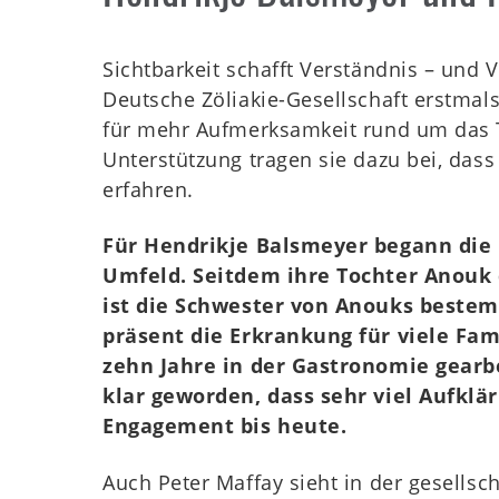
Shop
Sichtbarkeit schafft Verständnis – und 
Deutsche Zöliakie-Gesellschaft erstma
für mehr Aufmerksamkeit rund um das Th
Unterstützung tragen sie dazu bei, das
WZT
erfahren.
Für Hendrikje Balsmeyer begann di
Umfeld. Seitdem ihre Tochter Anouk d
Kids
ist die Schwester von Anouks beste
präsent die Erkrankung für viele Fami
zehn Jahre in der Gastronomie gearb
Mitgliederbereich
klar geworden, dass sehr viel Aufklär
Engagement bis heute.
Auch Peter Maffay sieht in der gesellsc