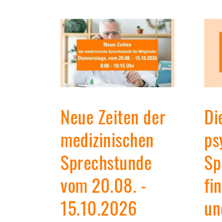
en-
Neue Zeiten der
Di
medizinischen
ps
n
Sprechstunde
Sp
vom 20.08. -
fi
15.10.2026
un
minar