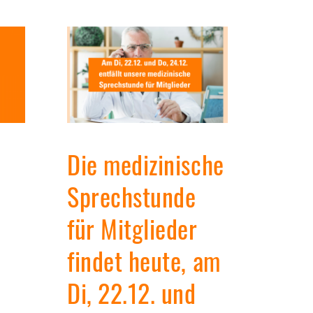
Die medizinische
Arzt
Sprechstunde
Sem
für Mitglieder
5.09
findet heute, am
Aac
Di, 22.12. und
Arzt-P