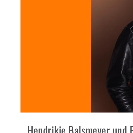
Veranstaltungen
Die DZG
Publikationen
Zöliakiegruppen
Hendrikje Balsmeyer und P