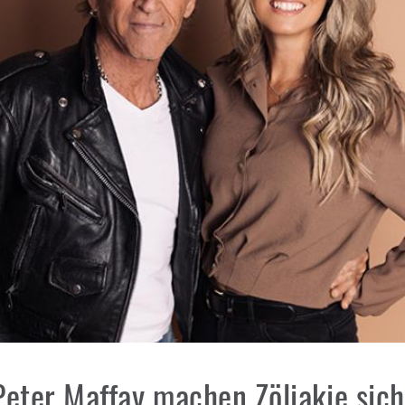
eter Maffay machen Zöliakie sich