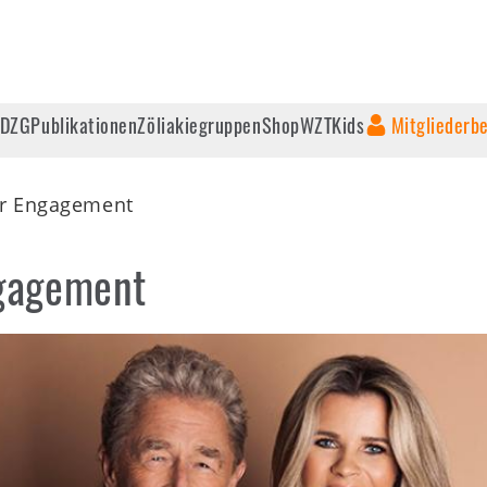
 DZG
Publikationen
Zöliakiegruppen
Shop
WZT
Kids
Mitgliederb
r Engagement
gagement