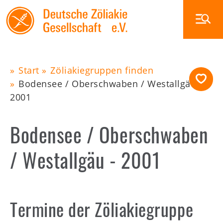
Skip
to
main
navigation
Main
Start
Zöliakiegruppen finden
Bodensee / Oberschwaben / Westallgäu -
Pfadnavigation
navigation
Zöliakie
2001
Ernährung
Bodensee / Oberschwaben
Glutenfrei außer Haus
Veranstaltungen
/ Westallgäu - 2001
Die DZG
Publikationen
Zöliakiegruppen
Termine der Zöliakiegruppe
Shop