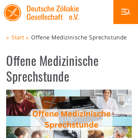
Skip
to
main
navigation
Start
Offene Medizinische Sprechstunde
Main
Pfadnavigation
Offene Medizinische
navigation
Zöliakie
Ernährung
Sprechstunde
Glutenfrei außer Haus
Veranstaltungen
Image
Die DZG
Publikationen
Zöliakiegruppen
Shop