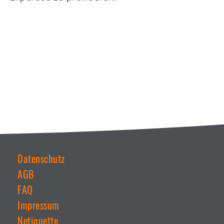
Datenschutz
AGB
Weiterführende
Links
FAQ
Impressum
Netiquette