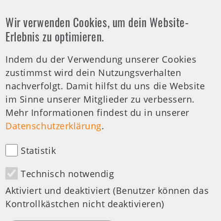
Wir verwenden Cookies, um dein Website-
Offene Arztsprechstunde
Erlebnis zu optimieren.
Indem du der Verwendung unserer Cookies
Tel.-Nr.:
0711 459981 - 30
zustimmst wird dein Nutzungsverhalten
Offene Sprechstunde
nachverfolgt. Damit hilfst du uns die Website
Di: 19:00-20:00 Uhr
im Sinne unserer Mitglieder zu verbessern.
Mehr Informationen findest du in unserer
medizinische Anfragen
Datenschutzerklärung
.
Statistik
Technisch notwendig
Besuchen Sie uns auf:
Aktiviert und deaktiviert (Benutzer können das
Kontrollkästchen nicht deaktivieren)
Design & Development by