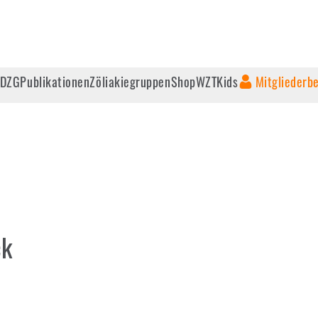
 DZG
Publikationen
Zöliakiegruppen
Shop
WZT
Kids
Mitgliederb
ck