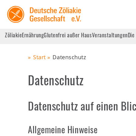
Skip
to
main
navigation
Zöliakie
Ernährung
Glutenfrei außer Haus
Veranstaltungen
Die
Main
Start
Datenschutz
navigation
Pfadnavigation
Zöliakie
Datenschutz
Datenschutz auf einen Bli
Ernährung
Allgemeine Hinweise
Glutenfrei außer Haus