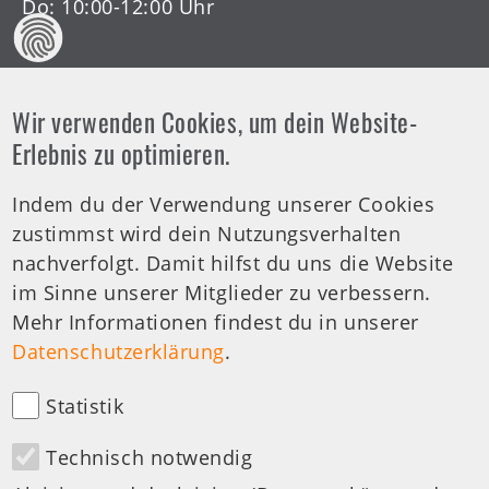
Do: 10:00-12:00 Uhr
Wir verwenden Cookies, um dein Website-
Offene Arztsprechstunde
Erlebnis zu optimieren.
Indem du der Verwendung unserer Cookies
Tel.-Nr.:
0711 459981 - 30
zustimmst wird dein Nutzungsverhalten
Offene Sprechstunde
nachverfolgt. Damit hilfst du uns die Website
Di: 19:00-20:00 Uhr
im Sinne unserer Mitglieder zu verbessern.
Mehr Informationen findest du in unserer
medizinische Anfragen
Datenschutzerklärung
.
Statistik
Technisch notwendig
Besuchen Sie uns auf: