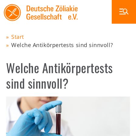
Skip
to
main
navigation
Start
Main
Welche Antikörpertests sind sinnvoll?
Pfadnavigation
navigation
Zöliakie
Welche Antikörpertests
Ernährung
Glutenfrei außer Haus
sind sinnvoll?
Veranstaltungen
Die DZG
Publikationen
Zöliakiegruppen
Shop