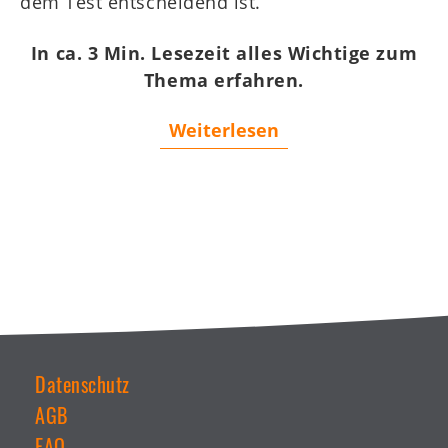
dem Test entscheidend ist.
In ca. 3 Min. Lesezeit alles Wichtige zum
Thema erfahren.
Weiterlesen
Datenschutz
AGB
Weiterführende
Links
FAQ