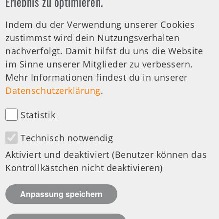
Erlebnis zu optimieren.
Indem du der Verwendung unserer Cookies
Tel.-Nr.:
0711 459981 - 30
zustimmst wird dein Nutzungsverhalten
Offene Sprechstunde
nachverfolgt. Damit hilfst du uns die Website
Di: 19:00-20:00 Uhr
im Sinne unserer Mitglieder zu verbessern.
Mehr Informationen findest du in unserer
medizinische Anfragen
Datenschutzerklärung
.
Statistik
Technisch notwendig
Besuchen Sie uns auf:
Aktiviert und deaktiviert (Benutzer können das
Kontrollkästchen nicht deaktivieren)
Design & Development by
Anpassung speichern
© Deutsche Zöliakie-Gesellschaft e.V. (DZG)