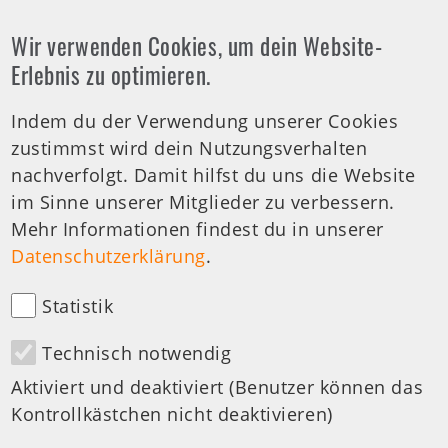
Wir verwenden Cookies, um dein Website-
Offene Arztsprechstunde
Erlebnis zu optimieren.
Indem du der Verwendung unserer Cookies
Tel.-Nr.:
0711 459981 - 30
zustimmst wird dein Nutzungsverhalten
Offene Sprechstunde
nachverfolgt. Damit hilfst du uns die Website
Di: 19:00-20:00 Uhr
im Sinne unserer Mitglieder zu verbessern.
Mehr Informationen findest du in unserer
medizinische Anfragen
Datenschutzerklärung
.
Statistik
Technisch notwendig
Besuchen Sie uns auf:
Aktiviert und deaktiviert (Benutzer können das
Kontrollkästchen nicht deaktivieren)
Design & Development by