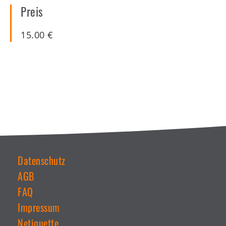
Preis
15.00
€
Datenschutz
AGB
Weiterführende
Links
FAQ
Impressum
Netiquette