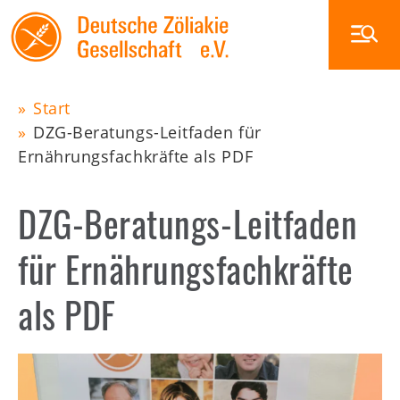
Skip
to
main
navigation
Start
Main
DZG-Beratungs-Leitfaden für
Pfadnavigation
Ernährungsfachkräfte als PDF
navigation
Zöliakie
Ernährung
DZG-Beratungs-Leitfaden
Glutenfrei außer Haus
für Ernährungsfachkräfte
Veranstaltungen
Die DZG
als PDF
Publikationen
Zöliakiegruppen
Shop