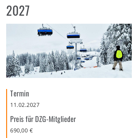
WZT
2027
Kids
Mitgliederbereich
Termin
11.02.2027
Preis für DZG-Mitglieder
690,00
€