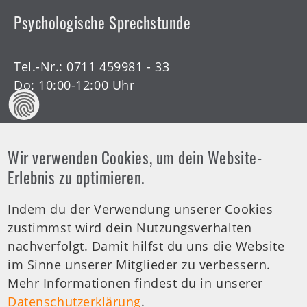
Psychologische Sprechstunde
Tel.-Nr.:
0711 459981 - 33
Do: 10:00-12:00 Uhr
Wir verwenden Cookies, um dein Website-
Offene Arztsprechstunde
Erlebnis zu optimieren.
Indem du der Verwendung unserer Cookies
Tel.-Nr.:
0711 459981 - 30
zustimmst wird dein Nutzungsverhalten
Offene Sprechstunde
nachverfolgt. Damit hilfst du uns die Website
Di: 19:00-20:00 Uhr
im Sinne unserer Mitglieder zu verbessern.
Mehr Informationen findest du in unserer
medizinische Anfragen
Datenschutzerklärung
.