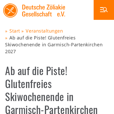
Skip
to
main
navigation
Start
Veranstaltungen
Main
Ab auf die Piste! Glutenfreies
Pfadnavigation
Skiwochenende in Garmisch-Partenkirchen
navigation
Zöliakie
2027
Ernährung
Glutenfrei außer Haus
Ab auf die Piste!
Veranstaltungen
Glutenfreies
Die DZG
Publikationen
Skiwochenende in
Zöliakiegruppen
Garmisch-Partenkirchen
Shop