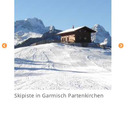
Skipiste
Skipiste in Garmisch Partenkirchen
in
Garmisch
Partenkirchen