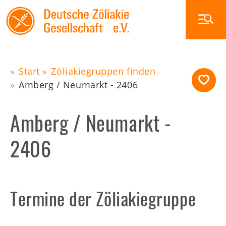
Skip
to
main
navigation
Main
Start
Zöliakiegruppen finden
Amberg / Neumarkt - 2406
Pfadnavigation
navigation
Zöliakie
Ernährung
Amberg / Neumarkt -
Glutenfrei außer Haus
2406
Veranstaltungen
Die DZG
Publikationen
Termine der Zöliakiegruppe
Zöliakiegruppen
Shop