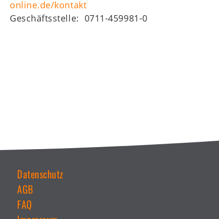
online.de/kontakt
Geschäftsstelle: 0711-459981-0
Datenschutz
AGB
Weiterführende
Links
FAQ