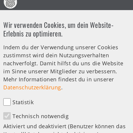
Wir verwenden Cookies, um dein Website-
Offene Arztsprechstunde
Erlebnis zu optimieren.
Indem du der Verwendung unserer Cookies
Tel.-Nr.:
0711 459981 - 30
zustimmst wird dein Nutzungsverhalten
Offene Sprechstunde
nachverfolgt. Damit hilfst du uns die Website
Di: 19:00-20:00 Uhr
im Sinne unserer Mitglieder zu verbessern.
Mehr Informationen findest du in unserer
medizinische Anfragen
Datenschutzerklärung
.
Statistik
Technisch notwendig
Besuchen Sie uns auf:
Aktiviert und deaktiviert (Benutzer können das