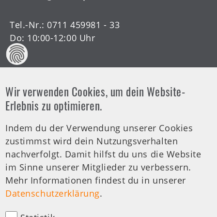
Tel.-Nr.:
0711 459981 - 33
Do: 10:00-12:00 Uhr
Wir verwenden Cookies, um dein Website-
Offene Arztsprechstunde
Erlebnis zu optimieren.
Indem du der Verwendung unserer Cookies
Tel.-Nr.:
0711 459981 - 30
zustimmst wird dein Nutzungsverhalten
Offene Sprechstunde
nachverfolgt. Damit hilfst du uns die Website
Di: 19:00-20:00 Uhr
im Sinne unserer Mitglieder zu verbessern.
Mehr Informationen findest du in unserer
medizinische Anfragen
Datenschutzerklärung
.