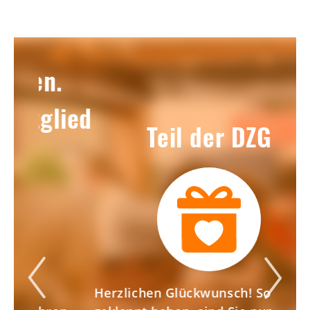
.
lied
Mit
Teil der DZG
Herzlichen Glückwunsch! Sollte alles