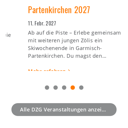
Partenkirchen 2027
11. Febr. 2027
2
Ab auf die Piste – Erlebe gemeinsam
mit weiteren jungen Zölis ein
A
Skiwochenende in Garmisch-
i
Partenkirchen. Du magst den…
t
Mehr erfahren
Alle DZG Veranstaltungen anzeigen